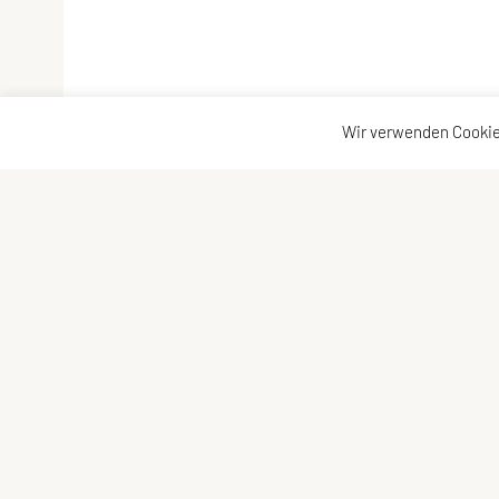
Wir verwenden Cookie
SchwimmUnion Südstadt
Weisses Kreuzgasse 96/ 27/ 3
2340 Mödling
ZVR: 1157698095
E-Mail: schwimmunion.suedstadt@gmail.com