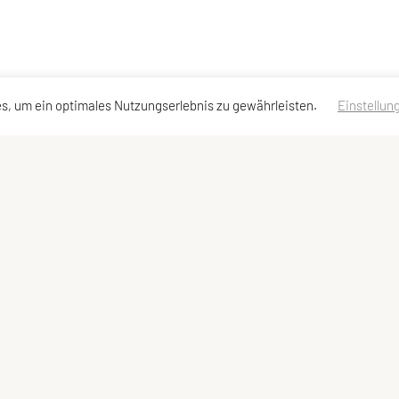
s, um ein optimales Nutzungserlebnis zu gewährleisten.
Einstellun
Kontaktadressen
Schnellzugriff
Meta
Kontakt
Kurse
Impressum
Vorstand
Datenschutzerklärung
Sitemap