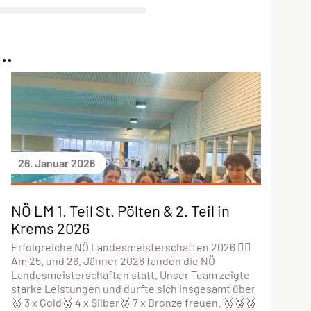
..
26. Januar 2026
NÖ LM 1. Teil St. Pölten & 2. Teil in
Krems 2026
Erfolgreiche NÖ Landesmeisterschaften 2026 🏊‍♀️
Am 25. und 26. Jänner 2026 fanden die NÖ
Landesmeisterschaften statt. Unser Team zeigte
starke Leistungen und durfte sich insgesamt über
🥇 3 x Gold🥈 4 x Silber🥉 7 x Bronze freuen. 🥇🥈🥉