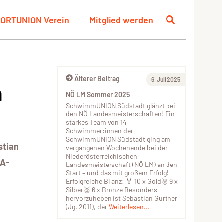
ORTUNION Verein
Mitglied werden
Älterer Beitrag
6. Juli 2025
n
NÖ LM Sommer 2025
SchwimmUNION Südstadt glänzt bei
den NÖ Landesmeisterschaften! Ein
starkes Team von 14
Schwimmer:innen der
SchwimmUNION Südstadt ging am
stian
vergangenen Wochenende bei der
Niederösterreichischen
 A-
Landesmeisterschaft (NÖ LM) an den
Start – und das mit großem Erfolg!
Erfolgreiche Bilanz: 🏅 10 x Gold🥈 9 x
Silber🥉 6 x Bronze Besonders
hervorzuheben ist Sebastian Gurtner
(Jg. 2011), der
Weiterlesen...