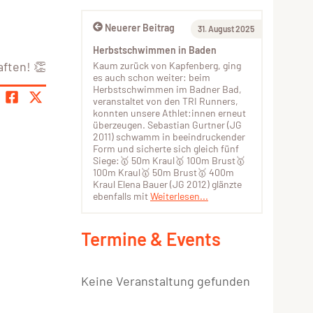
Neuerer Beitrag
31. August 2025
Herbstschwimmen in Baden
aften! 👏
Kaum zurück von Kapfenberg, ging
es auch schon weiter: beim
Herbstschwimmen im Badner Bad,
veranstaltet von den TRI Runners,
konnten unsere Athlet:innen erneut
überzeugen. Sebastian Gurtner (JG
2011) schwamm in beeindruckender
Form und sicherte sich gleich fünf
Siege:🥇 50m Kraul🥇 100m Brust🥇
100m Kraul🥇 50m Brust🥇 400m
Kraul Elena Bauer (JG 2012) glänzte
ebenfalls mit
Weiterlesen...
Termine & Events
Keine Veranstaltung gefunden