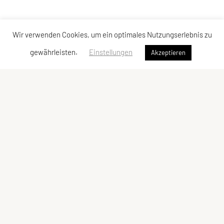
Wir verwenden Cookies, um ein optimales Nutzungserlebnis zu
gewährleisten.
Einstellungen
Akzeptieren
SchwimmUnion Südstadt
Weisses Kreuzgasse 96/ 27/ 3
2340 Mödling
ZVR: 1157698095
E-Mail: schwimmunion.suedstadt@gmail.com